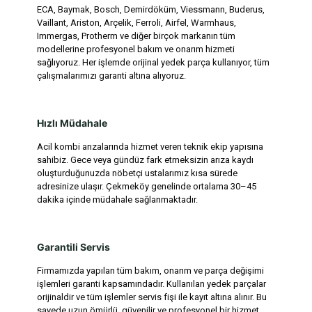
ECA, Baymak, Bosch, Demirdöküm, Viessmann, Buderus,
Vaillant, Ariston, Arçelik, Ferroli, Airfel, Warmhaus,
Immergas, Protherm ve diğer birçok markanın tüm
modellerine profesyonel bakım ve onarım hizmeti
sağlıyoruz. Her işlemde orijinal yedek parça kullanıyor, tüm
çalışmalarımızı garanti altına alıyoruz.
Hızlı Müdahale
Acil kombi arızalarında hizmet veren teknik ekip yapısına
sahibiz. Gece veya gündüz fark etmeksizin arıza kaydı
oluşturduğunuzda nöbetçi ustalarımız kısa sürede
adresinize ulaşır. Çekmeköy genelinde ortalama 30–45
dakika içinde müdahale sağlanmaktadır.
Garantili Servis
Firmamızda yapılan tüm bakım, onarım ve parça değişimi
işlemleri garanti kapsamındadır. Kullanılan yedek parçalar
orijinaldir ve tüm işlemler servis fişi ile kayıt altına alınır. Bu
sayede uzun ömürlü, güvenilir ve profesyonel bir hizmet