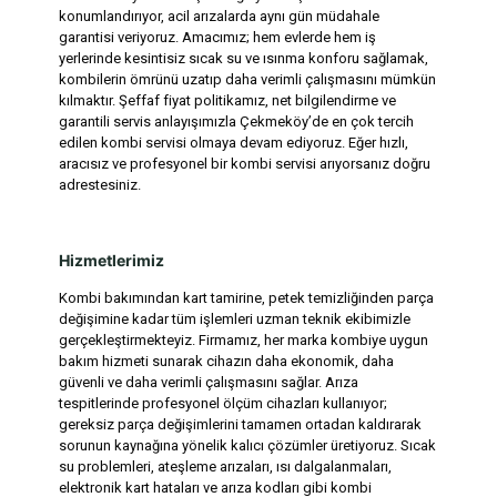
konumlandırıyor, acil arızalarda aynı gün müdahale
garantisi veriyoruz. Amacımız; hem evlerde hem iş
yerlerinde kesintisiz sıcak su ve ısınma konforu sağlamak,
kombilerin ömrünü uzatıp daha verimli çalışmasını mümkün
kılmaktır. Şeffaf fiyat politikamız, net bilgilendirme ve
garantili servis anlayışımızla Çekmeköy’de en çok tercih
edilen kombi servisi olmaya devam ediyoruz. Eğer hızlı,
aracısız ve profesyonel bir kombi servisi arıyorsanız doğru
adrestesiniz.
Hizmetlerimiz
Kombi bakımından kart tamirine, petek temizliğinden parça
değişimine kadar tüm işlemleri uzman teknik ekibimizle
gerçekleştirmekteyiz. Firmamız, her marka kombiye uygun
bakım hizmeti sunarak cihazın daha ekonomik, daha
güvenli ve daha verimli çalışmasını sağlar. Arıza
tespitlerinde profesyonel ölçüm cihazları kullanıyor;
gereksiz parça değişimlerini tamamen ortadan kaldırarak
sorunun kaynağına yönelik kalıcı çözümler üretiyoruz. Sıcak
su problemleri, ateşleme arızaları, ısı dalgalanmaları,
elektronik kart hataları ve arıza kodları gibi kombi