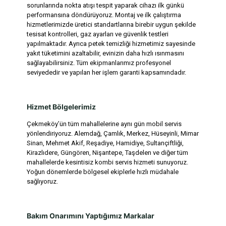
sorunlarında nokta atışı tespit yaparak cihazı ilk günkü
performansına döndürüyoruz. Montaj ve ilk çalıştırma
hizmetlerimizde üretici standartlarına birebir uygun şekilde
tesisat kontrolleri, gaz ayarları ve güvenlik testleri
yapılmaktadır. Ayrıca petek temizliği hizmetimiz sayesinde
yakıt tüketimini azaltabilir, evinizin daha hızlı ısınmasını
sağlayabilirsiniz. Tüm ekipmanlarımız profesyonel
seviyededir ve yapılan her işlem garanti kapsamındadır.
Hizmet Bölgelerimiz
Çekmeköy’ün tüm mahallelerine aynı gün mobil servis
yönlendiriyoruz. Alemdağ, Çamlık, Merkez, Hüseyinli, Mimar
Sinan, Mehmet Akif, Reşadiye, Hamidiye, Sultançiftliği,
Kirazlıdere, Güngören, Nişantepe, Taşdelen ve diğer tüm
mahallelerde kesintisiz kombi servis hizmeti sunuyoruz.
Yoğun dönemlerde bölgesel ekiplerle hızlı müdahale
sağlıyoruz.
Bakım Onarımını Yaptığımız Markalar