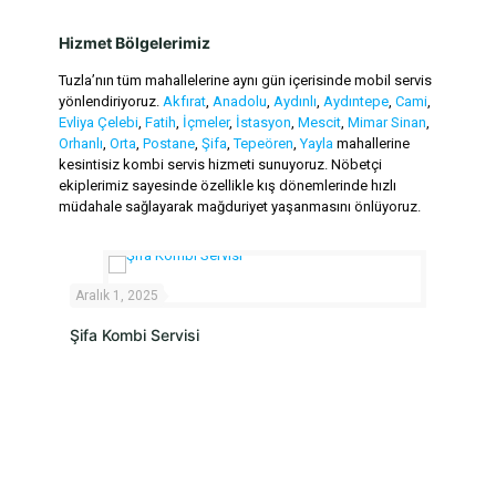
Hizmet Bölgelerimiz
Tuzla’nın tüm mahallelerine aynı gün içerisinde mobil servis
yönlendiriyoruz.
Akfırat
,
Anadolu
,
Aydınlı
,
Aydıntepe
,
Cami
,
Evliya Çelebi
,
Fatih
,
İçmeler
,
İstasyon
,
Mescit
,
Mimar Sinan
,
Orhanlı
,
Orta
,
Postane
,
Şifa
,
Tepeören
,
Yayla
mahallerine
kesintisiz kombi servis hizmeti sunuyoruz. Nöbetçi
ekiplerimiz sayesinde özellikle kış dönemlerinde hızlı
müdahale sağlayarak mağduriyet yaşanmasını önlüyoruz.
Aralık 1, 2025
Aralık 
Şifa Kombi Servisi
Postan