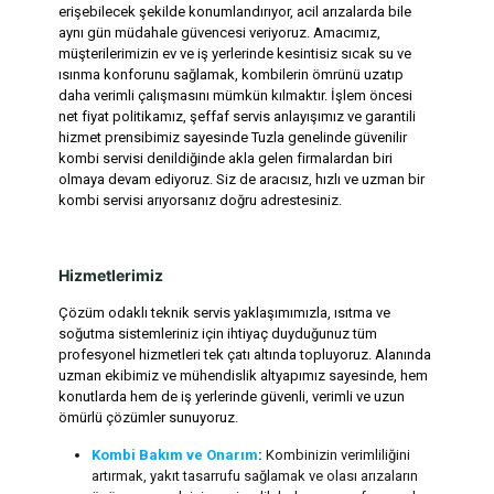
erişebilecek şekilde konumlandırıyor, acil arızalarda bile
aynı gün müdahale güvencesi veriyoruz. Amacımız,
müşterilerimizin ev ve iş yerlerinde kesintisiz sıcak su ve
ısınma konforunu sağlamak, kombilerin ömrünü uzatıp
daha verimli çalışmasını mümkün kılmaktır. İşlem öncesi
net fiyat politikamız, şeffaf servis anlayışımız ve garantili
hizmet prensibimiz sayesinde Tuzla genelinde güvenilir
kombi servisi denildiğinde akla gelen firmalardan biri
olmaya devam ediyoruz. Siz de aracısız, hızlı ve uzman bir
kombi servisi arıyorsanız doğru adrestesiniz.
Hizmetlerimiz
Çözüm odaklı teknik servis yaklaşımımızla, ısıtma ve
soğutma sistemleriniz için ihtiyaç duyduğunuz tüm
profesyonel hizmetleri tek çatı altında topluyoruz. Alanında
uzman ekibimiz ve mühendislik altyapımız sayesinde, hem
konutlarda hem de iş yerlerinde güvenli, verimli ve uzun
ömürlü çözümler sunuyoruz.
Kombi Bakım ve Onarım
:
Kombinizin verimliliğini
artırmak, yakıt tasarrufu sağlamak ve olası arızaların