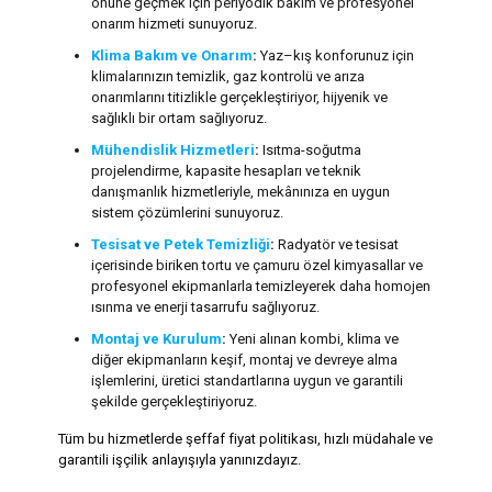
önüne geçmek için periyodik bakım ve profesyonel
onarım hizmeti sunuyoruz.
Klima Bakım ve Onarım
:
Yaz–kış konforunuz için
klimalarınızın temizlik, gaz kontrolü ve arıza
onarımlarını titizlikle gerçekleştiriyor, hijyenik ve
sağlıklı bir ortam sağlıyoruz.
Mühendislik Hizmetleri
:
Isıtma-soğutma
projelendirme, kapasite hesapları ve teknik
danışmanlık hizmetleriyle, mekânınıza en uygun
sistem çözümlerini sunuyoruz.
Tesisat ve Petek Temizliği
:
Radyatör ve tesisat
içerisinde biriken tortu ve çamuru özel kimyasallar ve
profesyonel ekipmanlarla temizleyerek daha homojen
ısınma ve enerji tasarrufu sağlıyoruz.
Montaj ve Kurulum
:
Yeni alınan kombi, klima ve
diğer ekipmanların keşif, montaj ve devreye alma
işlemlerini, üretici standartlarına uygun ve garantili
şekilde gerçekleştiriyoruz.
Tüm bu hizmetlerde şeffaf fiyat politikası, hızlı müdahale ve
garantili işçilik anlayışıyla yanınızdayız.