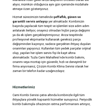
alıyor, mümkün olduğunca aynı gün içerisinde müdahale
etmeye özen gösteriyoruz.
Hizmet sürecimizin temelinde
şeffaflık, güven ve
garantili servis anlayışı
yer almaktadır. Kombinizin
başında yapılacak tüm tespit ve işlemleri size adım adım
anlatarak ilerliyor, onayınız olmadan hiçbir parça değişimi
ya da ek işlem gerçekleştirmiyoruz. Arıza tespitinde
profesyonel ekipmanlar kullanarak gereksiz parça
değişiminden kaçınıyor, sadece gerçekten ihtiyaç duyulan
onarımları yapıyoruz. Kullanılan tüm yedek parçalar orijinal
olup, yapılan her işlem servis fişi ile kayıt altına
alınmaktadır. Tuzla Cami Mahallesi’nde kombi bakımı,
onarımı veya montajı için güvenilir, hızlı ve deneyimli bir
firma arıyorsanız, Çözüm Kombi Klima Servisi olarak her
zaman bir telefon kadar uzağınızdayız.
Hizmetlerimiz
Cami Kombi Servisi çatısı altında kombinizle ilgili tüm
ihtiyaçlara yönelik kapsamlı hizmetler sunuyoruz. Periyodik
kombi bakımıyla cihazınızın ısıtma performansını artırıyor,