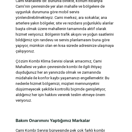
Cami Mahallesi’dir. Bununla birlikte, konum itibarıyla
Cami’nin çevresinde yer alan mahalle ve bölgelere de
uygunluk durumuna göre mobil servis
yönlendirebilmekteyiz. Cami merkez, ara sokaklar, ana
arterlere yakın bölgeler, site ve rezidans yoğunluklu alanlar
başta olmak üzere mahallenin tamamında aktif olarak
hizmet veriyoruz. Bölgenin trafik akışını ve yoğun saatlerini
bildiğimiz için randevu ve servis planlamasını buna göre
yapıyor, mümkün olan en kısa sürede adresinize ulaşmaya
çalışıyoruz.
Çözüm Kombi Klima Servisi olarak amacımız, Cami
Mahallesi ve yakın çevresinde kombi ile ilgili ihtiyaç
duyduğunuz her an yanınızda olmak ve zamanında
müdahale ile konfor kaybı yaşamanızı engellemektir. Bu
nedenle hizmet bölgemizi, müşteri memnuniyetini
düşürmeyecek şekilde kontrollü biçimde genişletiyor,
aldığımız her işin hakkını vererek teslim etmeye önem
veriyoruz.
Bakım Onarımını Yaptığımız Markalar
Cami Kombi Servisi bünyesinde pek çok farklı kombi