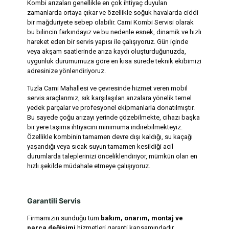
Kombi arızaları genellikle en çok ihtiyaç duyulan
zamanlarda ortaya çıkar ve özellikle soğuk havalarda ciddi
bir mağduriyete sebep olabilir. Cami Kombi Servisi olarak
bu bilincin farkındayız ve bu nedenle esnek, dinamik ve hızlı
hareket eden bir servis yapısı ile çalışıyoruz. Gün içinde
veya akşam saatlerinde arıza kaydı oluşturduğunuzda,
uygunluk durumumuza göre en kısa sürede teknik ekibimizi
adresinize yönlendiriyoruz.
Tuzla Cami Mahallesi ve çevresinde hizmet veren mobil
servis araçlarımız, sık karşılaşılan arızalara yönelik temel
yedek parçalar ve profesyonel ekipmanlarla donatılmıştır.
Bu sayede çoğu arızayı yerinde çözebilmekte, cihazı başka
bir yere taşıma ihtiyacını minimuma indirebilmekteyiz.
Özellikle kombinin tamamen devre dışı kaldığı, su kaçağı
yaşandığı veya sıcak suyun tamamen kesildiği acil
durumlarda taleplerinizi önceliklendiriyor, mümkün olan en
hızlı şekilde müdahale etmeye çalışıyoruz.
Garantili Servis
Firmamızın sunduğu tüm
bakım, onarım, montaj ve
parça değişimi
hizmetleri garanti kapsamındadır.