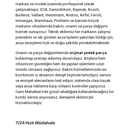
markası ve modeli üzerinde profesyonel olarak
çalışmaktayız. ECA, Demirdöküm, Baymak, Bosch,
Buderus, Vaillant, Viessmann, Ariston, Airfel, Ferroli,
Immergas, Warmhaus, Protherm ve benzeri birçok
markanın cihazlarında bakım, onarım ve parça değişimi
hizmeti sunuyoruz. Teknik ekibimiz her markanın çalışma
prensibini ve sık görülen arıza tiplerini yakından bildiği için,
arıza süreçlerini hızlı ve doğru şekilde yönetebilmektedir.
Onarım ve parça değişimlerinde
orijinal yedek parça
kullanmayı prensip edinmiş durumdayız. Böylece hem
cihazınızın güvenliğini hem de yapılan işlemlerin uzun
ömürlü olmasını sağlıyoruz. Bakım hizmetlerimizde ise
kombinizin iç aksamını detaylı biçimde temizliyor, sensör
ve emniyet elemanlarını test ediyor, sistemde olası kaçak
veya arıza risklerine karşı önleyici kontroller yapıyoruz.
Cami Mahallesi’nde gönül rahatlığıyla kullanabileceğiniz bir
kombi servisi arıyorsanız, deneyimli ekibimizle
hizmetinizdeyiz.
7/24 Hızlı Müdahale