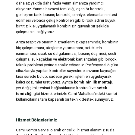
daha az yakıtla daha fazla verim almanıza yardımcı
oluyoruz. Yanma haznesi temizliği, eşanjör kontrolü,
genleşme tankı basınç kontrolü, emniyet elemanlarının test
edilmesi ve baca çekiş kontrolleri gibi birçok adımı büyük
bir titizlikle uygulayarak kombinizin güvenli bir şekilde
çalışmasını sağlıyoruz.
Arıza tespit ve onarım hizmetlerimiz kapsamında; kombinin
hiç çalışmaması, ateşleme yapmaması, peteklerin
ısınmaması, sıcak su dalgalanması, basınç düşmesi, sesli
çalışma, su kaçakları ve elektronik kart arızaları gibi birçok
teknik problemi yerinde analiz ediyoruz. Profesyonel ölçüm
cihazlarıyla yapılan kontroller sayesinde arızanın kaynağını
kısa sürede bulup, sadece gerekli işlemleri uygulayarak
kalıcı çözümler üretiyoruz. Ayrıca
kombinin ilk montajı
,
yer değişimi, tesisat bağlantılarının kontrolü ve
petek
temizliği
gibi hizmetlerimizle Cami Mahallesi’ndeki kombi
kullanıcılarına tam kapsamlı bir teknik destek sunuyoruz.
Hizmet Bölgelerimiz
Cami Kombi Servisi olarak öncelikli hizmet alanımız Tuzla