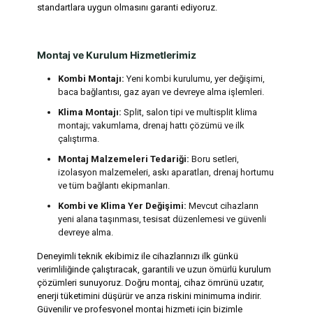
standartlara uygun olmasını garanti ediyoruz.
Montaj ve Kurulum Hizmetlerimiz
Kombi Montajı:
Yeni kombi kurulumu, yer değişimi,
baca bağlantısı, gaz ayarı ve devreye alma işlemleri.
Klima Montajı:
Split, salon tipi ve multisplit klima
montajı; vakumlama, drenaj hattı çözümü ve ilk
çalıştırma.
Montaj Malzemeleri Tedariği:
Boru setleri,
izolasyon malzemeleri, askı aparatları, drenaj hortumu
ve tüm bağlantı ekipmanları.
Kombi ve Klima Yer Değişimi:
Mevcut cihazların
yeni alana taşınması, tesisat düzenlemesi ve güvenli
devreye alma.
Deneyimli teknik ekibimiz ile cihazlarınızı ilk günkü
verimliliğinde çalıştıracak, garantili ve uzun ömürlü kurulum
çözümleri sunuyoruz. Doğru montaj, cihaz ömrünü uzatır,
enerji tüketimini düşürür ve arıza riskini minimuma indirir.
Güvenilir ve profesyonel montaj hizmeti için bizimle