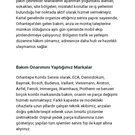
yakın çevresidir. Mahallenin apartman yoğunluklu alanları,
sokakları, site bölgeleri, müstakil konutlar ve iş yerlerinin
bulunduğu her noktada aktif olarak hizmet vermekteyiz.
Kartal genelinde organize ettiğimiz servis yapısı sayesinde,
Orhantepe’den gelen bakım, arıza ve montaj taleplerine
mümkün olduğunca aynı gün içerisinde mobil ekip
yönlendirmeye çalışıyoruz. Bölgenin trafik ve yerleşim
düzenine hâkim olmamız, adresinize daha hızlı ve hazırlıklı
ulaşmamızı sağlar.
Bakım Onarımını Yaptığımız Markalar
Orhantepe Kombi Servisi olarak; ECA, Demirdöküm,
Baymak, Bosch, Buderus, Vaillant, Viessmann, Ariston,
Airfel, Ferroli, Immergas, Warmhaus, Protherm ve benzeri
birçok kombi markasında bakım, onarım ve parça değişimi
hizmeti sunmaktayız. Farklı kapasite ve modeldeki
cihazlarla uzun yıllardır çalışan teknik ekibimiz, arızaları
doğru şekilde tespit ederek uzun ömürlü çözümler
üretmektedir. Orijinal yedek parça kullanımına özen
gösteriyor, yapılan tüm işlemleri servis fişi ile kayıt altına
alıyoruz.