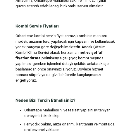
Amacımız, Orhantepe Mahallesi sakinlerinin uzun yıllar
güvenle tercih edebileceği bir kombi servisi olmaktır.
Kombi Servis Fiyatları
Orhantepe kombi servis fiyatlarımız; kombinin markası,
modeli, arızanın türü, yapılacak işin kapsamı ve kullanılacak
yedek parçaya göre değişebilmektedir. Ancak Çözüm
Kombi Klima Servisi olarak her zaman
net ve şeffaf
fiyatlandırma
politikasıyla çalışıyor, kombi başında
yapılması gereken işlemleri detaylı şekilde anlatarak işe
başlamadan önce onayınızı alıyoruz. Böylece hizmet
sonrası sürpriz ya da gizli bir ücretle karşılaşmanızı
engelliyoruz.
Neden Bizi Tercih Etmelisiniz?
Orhantepe Mahallesi’ni ve tesisat yapısını iyi tanıyan
deneyimli teknik ekip
Periyodik bakım, arıza onarımı, kart tamiri ve montajda
profesyonel yaklaşım