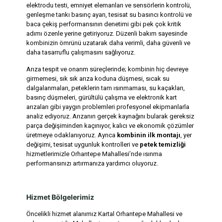
elektrodu testi, emniyet elemanları ve sensörlerin kontrolü,
genleşme tankı basınç ayarı, tesisat su basıncı kontrolü ve
baca çekiş performansının denetimi gibi pek çok kritik
adımı özenle yerine getiriyoruz. Düzenli bakım sayesinde
kombinizin ömrünü uzatarak daha verimli, daha güvenli ve
daha tasarruflu çalışmasını sağlıyoruz.
Arıza tespit ve onarım süreçlerinde; kombinin hiç devreye
girmemesi, sık sık arıza koduna düşmesi, sıcak su
dalgalanmaları, peteklerin tam ısınmaması, su kaçakları,
basınç düşmeleri, gürültülü çalışma ve elektronik kart
arızaları gibi yaygın problemleri profesyonel ekipmanlarla
analiz ediyoruz. Arızanın gerçek kaynağını bularak gereksiz
parça değişiminden kaçınıyor, kalıcı ve ekonomik çözümler
üretmeye odaklanıyoruz. Ayrıca
kombinin ilk montajı
, yer
değişimi, tesisat uygunluk kontrolleri ve
petek temizliği
hizmetlerimizle Orhantepe Mahallesi’nde ısınma
performansınızı artırmanıza yardımcı oluyoruz.
Hizmet Bölgelerimiz
Öncelikli hizmet alanımız Kartal Orhantepe Mahallesi ve