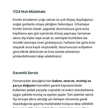
7/24 Hızlı Müdahale
Kombi arızalarının çoğu zaman en çok ihtiyaç duyduğunuz
soğuk günlerde ortaya çıktığının farkındayız. Orhantepe
Kombi Servisi olarak, uygunluk durumumuza göre arıza
kayıtlarına aynı gün içerisinde dönüş yapmaya, tamamen
devre dışı kalan veya sıcak su vermeyen kombilere ise
öncelik tanımaya özen gösteriyoruz. Haftanın her günü bize
ulaşarak arıza kaydı oluşturabilir, durumunuzun aciliyetine
göre teknik ekibimizin en kısa sürede adresinize
yönlendirilmesini talep edebilirsiniz.
Garantili Servis
Firmamızdan alacağınız tüm
bakım, onarım, montaj ve
parça değişimi
hizmetleri garanti kapsamındadır.
Kullanılan yedek parçalar orijinaldir ve üretici standartlarına
uygun şekilde montaj ve ayarları yapılır. Tüm işlemler servis
fişi ile kayıt altına alındığı için ilerleyen dönemde gerek
duyulduğunda geçmiş müdahaleler kolayca takip edilebilir.