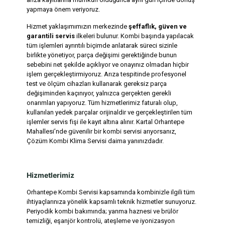
yapmaya önem veriyoruz.
Hizmet yaklaşımımızın merkezinde
şeffaflık, güven ve
garantili servis
ilkeleri bulunur. Kombi başında yapılacak
tüm işlemleri ayrıntılı biçimde anlatarak süreci sizinle
birlikte yönetiyor, parça değişimi gerektiğinde bunun
sebebini net şekilde açıklıyor ve onayınız olmadan hiçbir
işlem gerçekleştirmiyoruz. Arıza tespitinde profesyonel
test ve ölçüm cihazları kullanarak gereksiz parça
değişiminden kaçınıyor, yalnızca gerçekten gerekli
onarımları yapıyoruz. Tüm hizmetlerimiz faturalı olup,
kullanılan yedek parçalar orijinaldir ve gerçekleştirilen tüm
işlemler servis fişi ile kayıt altına alınır. Kartal Orhantepe
Mahallesi’nde güvenilir bir kombi servisi arıyorsanız,
Çözüm Kombi Klima Servisi daima yanınızdadır.
Hizmetlerimiz
Orhantepe Kombi Servisi kapsamında kombinizle ilgili tüm
ihtiyaçlarınıza yönelik kapsamlı teknik hizmetler sunuyoruz.
Periyodik kombi bakımında; yanma haznesi ve brülör
temizliği, eşanjör kontrolü, ateşleme ve iyonizasyon