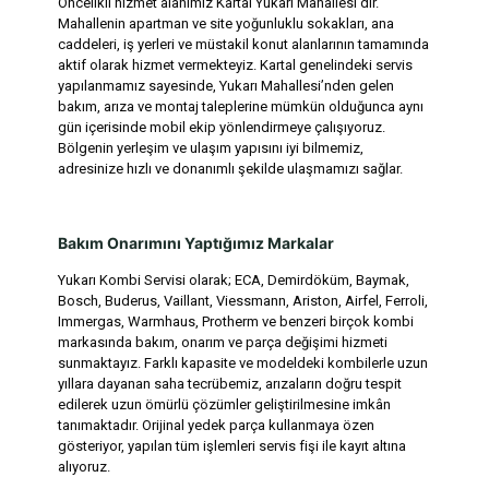
Öncelikli hizmet alanımız Kartal Yukarı Mahallesi’dir.
Mahallenin apartman ve site yoğunluklu sokakları, ana
caddeleri, iş yerleri ve müstakil konut alanlarının tamamında
aktif olarak hizmet vermekteyiz. Kartal genelindeki servis
yapılanmamız sayesinde, Yukarı Mahallesi’nden gelen
bakım, arıza ve montaj taleplerine mümkün olduğunca aynı
gün içerisinde mobil ekip yönlendirmeye çalışıyoruz.
Bölgenin yerleşim ve ulaşım yapısını iyi bilmemiz,
adresinize hızlı ve donanımlı şekilde ulaşmamızı sağlar.
Bakım Onarımını Yaptığımız Markalar
Yukarı Kombi Servisi olarak; ECA, Demirdöküm, Baymak,
Bosch, Buderus, Vaillant, Viessmann, Ariston, Airfel, Ferroli,
Immergas, Warmhaus, Protherm ve benzeri birçok kombi
markasında bakım, onarım ve parça değişimi hizmeti
sunmaktayız. Farklı kapasite ve modeldeki kombilerle uzun
yıllara dayanan saha tecrübemiz, arızaların doğru tespit
edilerek uzun ömürlü çözümler geliştirilmesine imkân
tanımaktadır. Orijinal yedek parça kullanmaya özen
gösteriyor, yapılan tüm işlemleri servis fişi ile kayıt altına
alıyoruz.