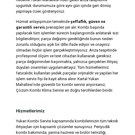
uygunluk durumumuza göre aynı gün içinde geri dönüş
yapmaya özen gösteriyoruz.
Hizmet anlayışımızın temelinde
şeffaflık, güven ve
garantili servis
prensipleri yer alır. Kombi başında
yapılacak tüm işlemleri sürecin başlangıcında anlatarak sizi
bilgilendiriyor, parça değişimi gerektiğinde bunun neden
zorunlu olduğunu açık bir dille ifade ediyor ve onayınız
olmadan hiçbir işlem gerçekleştirmiyoruz. Arıza tespitinde
profesyonel ölçüm ve test cihazları kullanarak gereksiz
parça değişiminden kaçınmakta, yalnızca gerçekten ihtiyaç
duyulan onarımları uygulamaktayız. Tüm hizmetlerimiz
faturalıdır, kullanılan yedek parçalar orijinaldir ve yapılan her
işlem servis fişi ile kayıt altına alınır. Kartal Yukarı
Mahallesi’nde güvenilir bir kombi servisi arıyorsanız,
Çözüm Kombi Klima Servisi en doğru tercihlerden biridir.
Hizmetlerimiz
Yukarı Kombi Servisi kapsamında kombilerinizin tüm teknik
ihtiyaçları için kapsamlı çözümler sunuyoruz. Periyodik
kombi bakımında; yanma haznesi ve brülör temizliği,