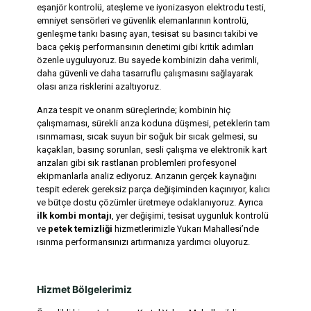
eşanjör kontrolü, ateşleme ve iyonizasyon elektrodu testi,
emniyet sensörleri ve güvenlik elemanlarının kontrolü,
genleşme tankı basınç ayarı, tesisat su basıncı takibi ve
baca çekiş performansının denetimi gibi kritik adımları
özenle uyguluyoruz. Bu sayede kombinizin daha verimli,
daha güvenli ve daha tasarruflu çalışmasını sağlayarak
olası arıza risklerini azaltıyoruz.
Arıza tespit ve onarım süreçlerinde; kombinin hiç
çalışmaması, sürekli arıza koduna düşmesi, peteklerin tam
ısınmaması, sıcak suyun bir soğuk bir sıcak gelmesi, su
kaçakları, basınç sorunları, sesli çalışma ve elektronik kart
arızaları gibi sık rastlanan problemleri profesyonel
ekipmanlarla analiz ediyoruz. Arızanın gerçek kaynağını
tespit ederek gereksiz parça değişiminden kaçınıyor, kalıcı
ve bütçe dostu çözümler üretmeye odaklanıyoruz. Ayrıca
ilk kombi montajı
, yer değişimi, tesisat uygunluk kontrolü
ve
petek temizliği
hizmetlerimizle Yukarı Mahallesi’nde
ısınma performansınızı artırmanıza yardımcı oluyoruz.
Hizmet Bölgelerimiz