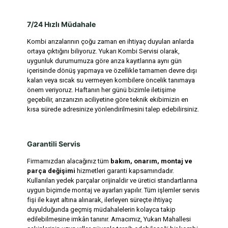
7/24 Hızlı Müdahale
Kombi arızalarının çoğu zaman en ihtiyaç duyulan anlarda
ortaya çıktığını biliyoruz. Yukarı Kombi Servisi olarak,
uygunluk durumumuza göre arıza kayıtlarına aynı gün
içerisinde dönüş yapmaya ve özellikle tamamen devre dışı
kalan veya sıcak su vermeyen kombilere öncelik tanımaya
önem veriyoruz. Haftanın her günü bizimle iletişime
geçebilir, arızanızın aciliyetine göre teknik ekibimizin en
kısa sürede adresinize yönlendirilmesini talep edebilirsiniz.
Garantili Servis
Firmamızdan alacağınız tüm
bakım, onarım, montaj ve
parça değişimi
hizmetleri garanti kapsamındadır.
Kullanılan yedek parçalar orijinaldir ve üretici standartlarına
uygun biçimde montaj ve ayarları yapılır. Tüm işlemler servis
fişi ile kayıt altına alınarak, ilerleyen süreçte ihtiyaç
duyulduğunda geçmiş müdahalelerin kolayca takip
edilebilmesine imkân tanınır. Amacımız, Yukarı Mahallesi